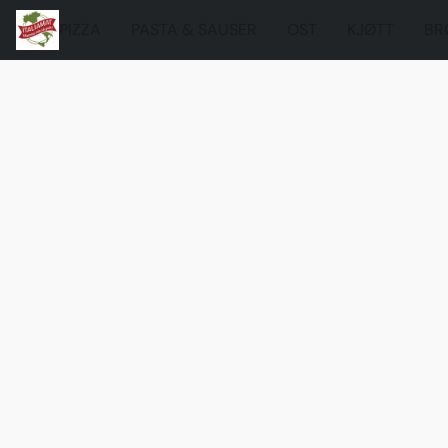
PIZZA
PASTA & SAUSER
OST
KJØTT
BR